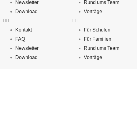
Newsletter
Rund ums Team
Download
Vorträge
Kontakt
Für Schulen
FAQ
Für Familien
Newsletter
Rund ums Team
Download
Vorträge
KONTAKT
Zum Calenberg 9
30982 Pattensen
Phone:
015124110341
E-Mail:
info@bullerundbue.de