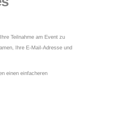
es
 Ihre Teilnahme am Event zu
Namen, Ihre E-Mail-Adresse und
nen einen einfacheren
ite. Die Erstellung des
gen Events sowie für die
 der Eventregistrierung und
icht mehr für diese Zwecke