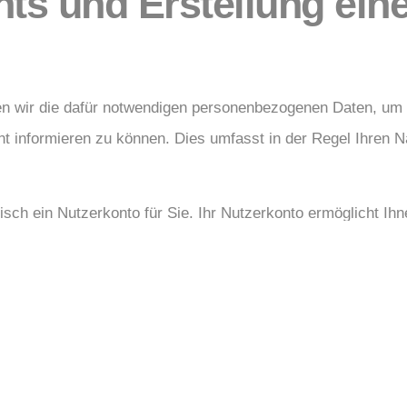
nts und Erstellung ein
en wir die dafür notwendigen personenbezogenen Daten, um
nt informieren zu können. Dies umfasst in der Regel Ihren 
isch ein Nutzerkonto für Sie. Ihr Nutzerkonto ermöglicht Ih
zusätzlichen Funktionen und Informationen auf unserer Webs
bs. 1 lit. a DSGVO.
hließlich für die Durchführung und Abwicklung des jeweili
cht, die Einwilligung zur Datenverarbeitung für die Zwecke
uf hat zur Folge, dass wir Ihre Daten ab diesem Zeitpunkt n