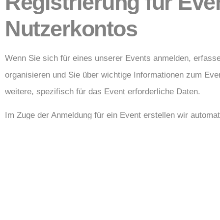
Registrierung für Eve
Nutzerkontos
Wenn Sie sich für eines unserer Events anmelden, erfass
organisieren und Sie über wichtige Informationen zum Eve
weitere, spezifisch für das Event erforderliche Daten.
Im Zuge der Anmeldung für ein Event erstellen wir automat
Anmeldeprozess für zukünftige Events und den Zugang zu 
Nutzerkontos basiert auf Ihrer Einwilligung gemäß Art. 6 A
Die in diesem Zusammenhang erhobenen Daten werden aussc
Verwaltung Ihres Nutzerkontos verwendet. Sie haben das Re
Nutzerkontoverwaltung jederzeit zu widerrufen. Ein Widerr